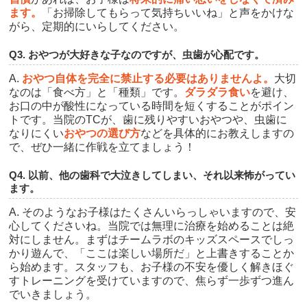
ます。
「お掃除してもらって気持ちいいね」と声をかけな
がら、定期的にいらしてください。
Q3. おやつが大好きな子なのですが、虫歯が心配です。
A.
おやつ自体を完全に禁止する必要はありませんよ。
大切
なのは「食べ方」と「種類」です。
ダラダラ食い
を避け、
お口の中が酸性になっている時間を短くすることがポイン
トです。当院のTCが、歯に残りやすいおやつや、虫歯に
なりにくい
おやつの選び方
などを具体的にお教えしますの
で、ぜひ一緒に作戦を立てましょう！
Q4. 以前、他の歯科で大泣きしてしまい、それ以来怖がってい
ます。
A. そのようなお子様はたくさんいらっしゃいますので、安
心してくださいね。当院では無理に治療を始めることは絶
対にしません。まずはチームラボのキッズスペースでしっ
かり遊んで、「ここは楽しい場所だ」と上書きすることか
ら始めます。スタッフも、お子様の不安を優しく解きほぐ
すトレーニングを受けていますので、焦らず一歩ずつ進ん
でいきましょう。