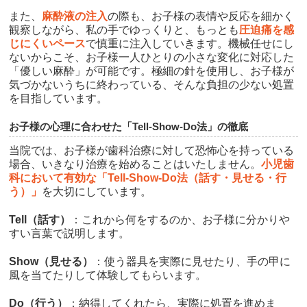
また、
麻酔液の注入
の際も、お子様の表情や反応を細かく
観察しながら、私の手でゆっくりと、もっとも
圧迫痛を感
じにくいペース
で慎重に注入していきます。機械任せにし
ないからこそ、お子様一人ひとりの小さな変化に対応した
「優しい麻酔」が可能です。極細の針を使用し、お子様が
気づかないうちに終わっている、そんな負担の少ない処置
を目指しています。
お子様の心理に合わせた「Tell-Show-Do法」の徹底
当院では、お子様が歯科治療に対して恐怖心を持っている
場合、いきなり治療を始めることはいたしません。
小児歯
科において有効な「Tell-Show-Do法（話す・見せる・行
う）」
を大切にしています。
Tell（話す）
：これから何をするのか、お子様に分かりや
すい言葉で説明します。
Show（見せる）
：使う器具を実際に見せたり、手の甲に
風を当てたりして体験してもらいます。
Do（行う）
：納得してくれたら、実際に処置を進めま