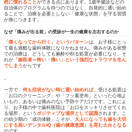
然に慣れること
ができる点にあります。1歳半健診などの
自治体のプログラムを待つのではなく、自発的に通い始め
ることで、治療を必要としない「健康な状態」を守る習慣
が身につきます。
なぜ「痛みが出る前」の受診が一生の健康を左右するのか
「痛くなってから行く」というパターン
は、お子様にとっ
て最も過酷な歯科体験になりかねません。痛みがある状態
での治療は、どうしても麻酔や削る処置が必要になり、そ
れが
「歯医者＝怖い・痛い」という強烈なトラウマを生ん
でしまう
からです
。
一方で、
何も症状がない時に通い始めれば
、受ける処置は
「お口のクリーニング」や「フッ素塗布」といった心地よ
いもの、あるいは痛みのない予防ケアだけです。これによ
り、お子様の中で歯科医院は「お口をスッキリさせてくれ
る場所」という
ポジティブな場所として認識
されます。こ
の幼少期の「成功体験」こそが、
大人になっても歯を大切
にする高いデンタルIQ（歯の健康意識）を育む土台となる
のです。