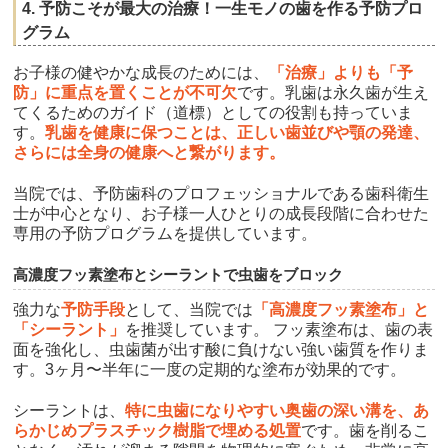
4. 予防こそが最大の治療！一生モノの歯を作る予防プロ
グラム
お子様の健やかな成長のためには、
「治療」よりも「予
防」に重点を置くことが不可欠
です。乳歯は永久歯が生え
てくるためのガイド（道標）としての役割も持っていま
す。
乳歯を健康に保つことは、正しい歯並びや顎の発達、
さらには全身の健康へと繋がります。
当院では、予防歯科のプロフェッショナルである歯科衛生
士が中心となり、お子様一人ひとりの成長段階に合わせた
専用の予防プログラムを提供しています。
高濃度フッ素塗布とシーラントで虫歯をブロック
強力な
予防手段
として、当院では
「高濃度フッ素塗布」と
「シーラント」
を推奨しています。 フッ素塗布は、歯の表
面を強化し、虫歯菌が出す酸に負けない強い歯質を作りま
す。3ヶ月〜半年に一度の定期的な塗布が効果的です。
シーラントは、
特に虫歯になりやすい奥歯の深い溝を、あ
らかじめプラスチック樹脂で埋める処置
です。歯を削るこ