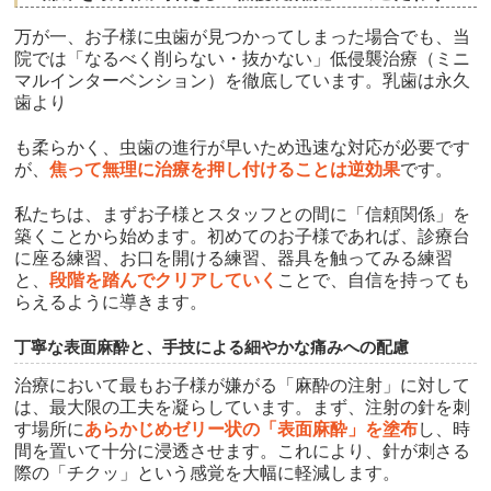
万が一、お子様に虫歯が見つかってしまった場合でも、当
院では「なるべく削らない・抜かない」低侵襲治療（ミニ
マルインターベンション）を徹底しています。乳歯は永久
歯より
も柔らかく、虫歯の進行が早いため迅速な対応が必要です
が、
焦って無理に治療を押し付けることは逆効果
です。
私たちは、まずお子様とスタッフとの間に「信頼関係」を
築くことから始めます。初めてのお子様であれば、診療台
に座る練習、お口を開ける練習、器具を触ってみる練習
と、
段階を踏んでクリアしていく
ことで、自信を持っても
らえるように導きます。
丁寧な表面麻酔と、手技による細やかな痛みへの配慮
治療において最もお子様が嫌がる「麻酔の注射」に対して
は、最大限の工夫を凝らしています。まず、注射の針を刺
す場所に
あらかじめゼリー状の「表面麻酔」を塗布
し、時
間を置いて十分に浸透させます。これにより、針が刺さる
際の「チクッ」という感覚を大幅に軽減します。