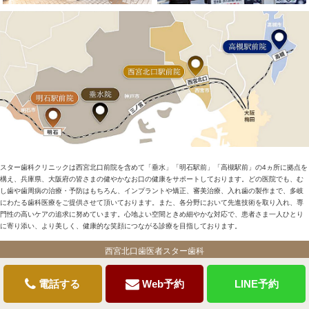
スター歯科クリニックは西宮北口前院を含めて「垂水」「明石駅前」「高槻駅前」の4ヵ所に拠点を
構え、兵庫県、大阪府の皆さまの健やかなお口の健康をサポートしております。どの医院でも、む
し歯や歯周病の治療・予防はもちろん、インプラントや矯正、審美治療、入れ歯の製作まで、多岐
にわたる歯科医療をご提供させて頂いております。また、各分野において先進技術を取り入れ、専
門性の高いケアの追求に努めています。心地よい空間ときめ細やかな対応で、患者さま一人ひとり
に寄り添い、より美しく、健康的な笑顔につながる診療を目指しております。
西宮北口歯医者スター歯科
電話する
Web予約
LINE予約