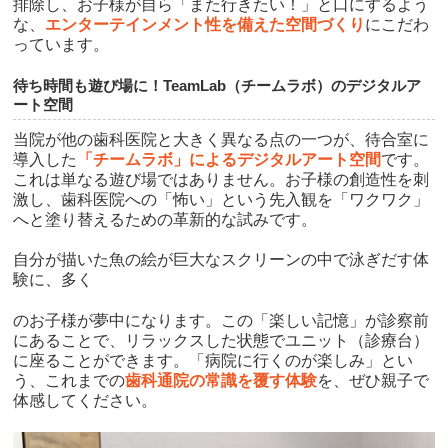
排除し、お子様が自ら「また行きたい！」と口にするよう
な、
エンターテインメント性を備えた空間づくり
にこだわ
っています。
待ち時間も遊び場に！TeamLab（チームラボ）のデジタルア
ート空間
当院が他の歯科医院と大きく異なる点の一つが、待合室に
導入した
「チームラボ」によるデジタルアート空間
です。
これは単なる遊び場ではありません。お子様の創造性を刺
激し、歯科医院への「怖い」という先入観を「ワクワク」
へと塗り替えるための革新的な試みです。
自分が描いた魚の絵が巨大なスクリーンの中で泳ぎだす体
験に、多く
のお子様が夢中になります。この「楽しい記憶」が診察前
にあることで、リラックスした状態でユニット（診療台）
に座ることができます。「病院に行くのが楽しみ」とい
う、これまでの
歯科通院の常識を覆す体験
を、ぜひ親子で
体感してください。