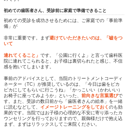
初めての歯医者さん、受診前に家庭で準備できること
初めての受診を成功させるためには、ご家庭での「事前準
備」が
非常に重要です。まず
避けていただきたいのは、「嘘をつ
いて
連れてくること」
です。「公園に行くよ」と言って歯科医
院に連れてこられると、お子様は裏切られたと感じ、不信
感を抱いてしまいます。
事前のアドバイスとして、当院のトリートメントコーディ
ネーター（TC）が推奨しているのは、「今日は歯をピカ
ピカにしてもらいに行こうね」「かっこいい（かわいい）
お椅子に座ってみようか」といった、
前向きな言葉選び
で
す。また、受診の数日前から「歯医者さんの絵本」を一緒
に読むなどして、
イメージトレーニングをしておく
のも効
果的です。当院ではお子様の心理的な不安に寄り添ったカ
ウンセリングを行っておりますので、親御様だけで抱え込
まず、まずはリラックスしてご来院ください。