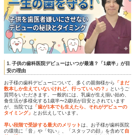
1. 子供の歯科医院デビューはいつが最適？「1歳半」が目
安の理由
お子様の歯科デビューについて、多くの親御様から
「まだ
数本しか生えていないけれど、行っていいの？」
というご
質問をいただきます。一般的には、乳歯が生え揃い始め、
食生活が多様化する1歳半〜2歳頃が目安とされています
が、当院では
「歯が1本でも生えたら、それがデビューの
タイミング」
とお伝えしています。
早い段階で受診する最大のメリット
は、お子様が歯科医院
の環境に「音」や「匂い」、「スタッフの顔」を含めて
自