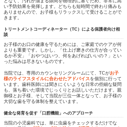
となく、汚れが溜まる隙間を物理的に塞ぐため、非常に高
い予防効果を発揮します。どちらも短時間で終わり痛みも
ありませんので、お子様もリラックスして受けることがで
きます。
トリートメントコーディネーター（TC）による保護者向け相
談
お子様のお口の健康を守るためには、ご家庭でのケアが何
よりも重要です。しかし、「仕上げ磨きの仕方が合ってい
るか不安」「おやつはいつ、何をあげればいいの？」とい
った悩みは尽きないものです。
当院では、専用のカウンセリングルームにて、TCが
お子
様のライフスタイルに合わせたアドバイス
を個別に行って
います。歯科医師には聞きにくいような日常の些細な疑問
も、落ち着いた環境でじっくりとお話しいただけます。親
御様とお子様、そして当院が三位一体となって、お子様の
大切な歯を守る体制を整えています。
健全な発育を促す「口腔機能」へのアプローチ
当院の小児歯科では、単に虫歯をチェックするだけでな