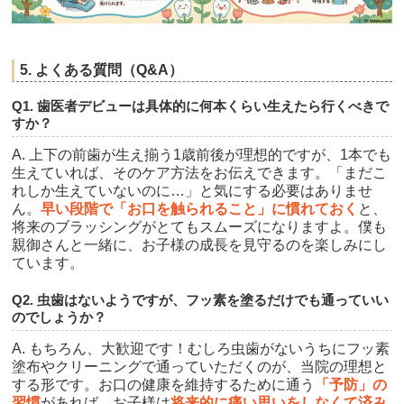
5. よくある質問（Q&A）
Q1. 歯医者デビューは具体的に何本くらい生えたら行くべきで
すか？
A. 上下の前歯が生え揃う1歳前後が理想的ですが、1本でも
生えていれば、そのケア方法をお伝えできます。「まだこ
れしか生えていないのに…」と気にする必要はありませ
ん。
早い段階で「お口を触られること」に慣れておく
と、
将来のブラッシングがとてもスムーズになりますよ。僕も
親御さんと一緒に、お子様の成長を見守るのを楽しみにし
ています。
Q2. 虫歯はないようですが、フッ素を塗るだけでも通っていい
のでしょうか？
A. もちろん、大歓迎です！むしろ虫歯がないうちにフッ素
塗布やクリーニングで通っていただくのが、当院の理想と
する形です。お口の健康を維持するために通う
「予防」の
習慣
があれば、お子様は
将来的に痛い思いをしなくて済み